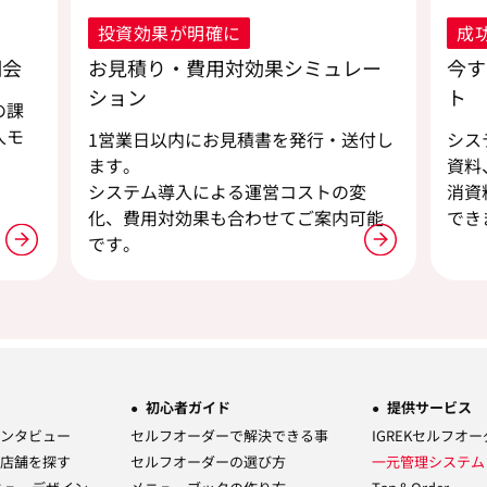
投資効果が明確に
成
明会
お見積り・費用対効果シミュレー
今す
ション
ト
の課
入モ
1営業日以内にお見積書を発行・送付し
シス
ます。
資料
。
システム導入による運営コストの変
消資
化、費用対効果も合わせてご案内可能
でき
です。
初心者ガイド
提供サービス
ンタビュー
セルフオーダーで解決できる事
IGREKセルフオ
店舗を探す
セルフオーダーの選び方
一元管理システ