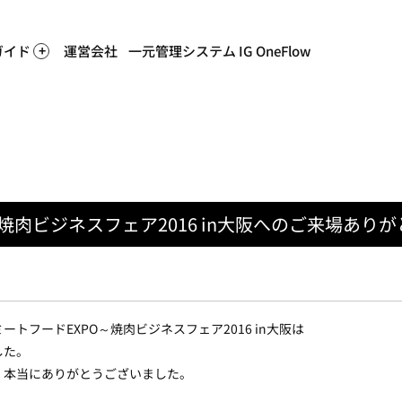
ホーム
>
ニュース
> 第8回～ミ
ガイド
運営会社
一元管理システム IG OneFlow
～焼肉ビジネスフェア2016 in大阪へのご来場あり
ミートフードEXPO～焼肉ビジネスフェア2016 in大阪は
した。
、本当にありがとうございました。