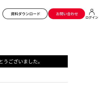
ートフードEXPO～焼肉ビジネスフェア2016 in大阪出展（ご来場のお礼）
資料ダウンロード
お問い合わせ
ログイン
がとうございました。