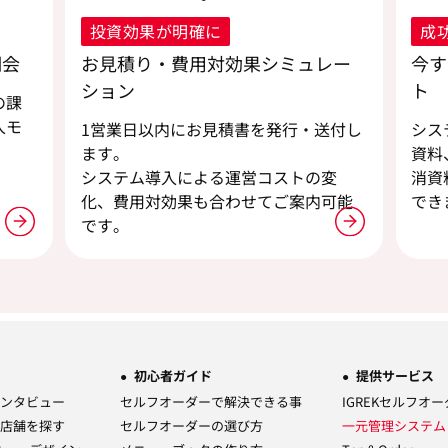
投資効果が明確に
成
明会
お見積り・費用対効果シミュレー
今す
ション
ト
の課
入モ
1営業日以内にお見積書を発行・送付し
シス
ます。
資料
。
システム導入による運営コストの変
消資
化、費用対効果も合わせてご案内可能
でき
です。
初心者ガイド
提供サービス
ンタビュー
セルフオーダーで解決できる事
IGREKセルフオ
店舗を探す
セルフオーダーの選び方
一元管理システ