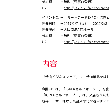
参加費 … 無料（要事前登録）
URL …
http://yakinikufair.com/acc
イベント名 … ～ミートフードEXPO～焼肉
開催日時 … 2017/2/7（火） ～ 2017/2/
開催場所 …
大阪南港ATCホール
参加費 … 無料（要事前登録）
URL …
http://yakinikufair.com/acc
内容
「焼肉ビジネスフェア」は、焼肉業界をは
今回KDLは、「IGREKセルフオーダー」を
「IGREKセルフオーダー」は、来店され
既存ユーザー様から業務効率化や客単価ア