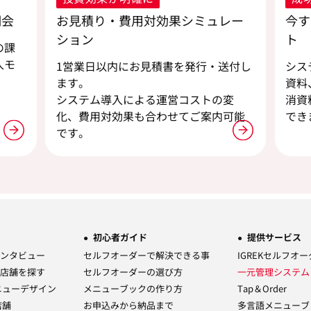
明会
お見積り・費用対効果シミュレー
今す
ション
ト
の課
入モ
1営業日以内にお見積書を発行・送付し
シス
ます。
資料
。
システム導入による運営コストの変
消資
化、費用対効果も合わせてご案内可能
でき
です。
初心者ガイド
提供サービス
ンタビュー
セルフオーダーで解決できる事
IGREKセルフオ
店舗を探す
セルフオーダーの選び方
一元管理システ
ニューデザイン
メニューブックの作り方
Tap＆Order
店舗
お申込みから納品まで
多言語メニューブ