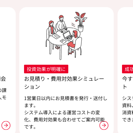
投資効果が明確に
成
明会
お見積り・費用対効果シミュレー
今す
ション
ト
の課
入モ
1営業日以内にお見積書を発行・送付し
シス
ます。
資料
。
システム導入による運営コストの変
消資
化、費用対効果も合わせてご案内可能
でき
です。