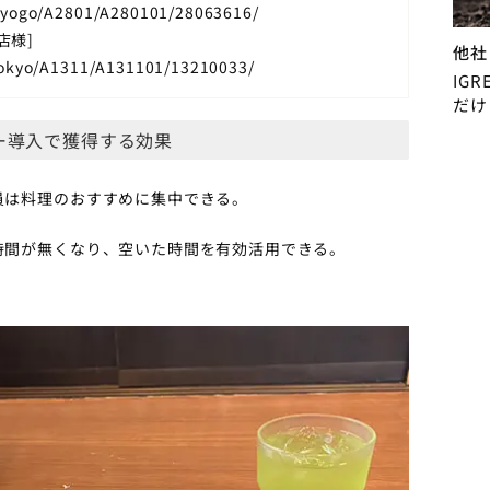
/hyogo/A2801/A280101/28063616/
店様]
他社
tokyo/A1311/A131101/13210033/
IG
だけ
ー導入で獲得する効果
員は料理のおすすめに集中できる。
時間が無くなり、空いた時間を有効活用できる。