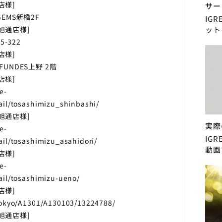
店様]
サー
GEMS新橋2F
IG
ット
旭通店様]
-322
店様]
FUNDES上野 2階
店様]
e-
ail/tosashimizu_shinbashi/
旭通店様]
実際
e-
IG
ail/tosashimizu_asahidori/
動画
店様]
e-
ail/tosashimizu-ueno/
店様]
tokyo/A1301/A130103/13224788/
旭通店様]