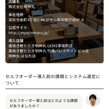
店舗名
株式会社明神丸
本社住所
高知市本町4丁目2-44 グラン高知県庁前9F-A
公式サイト
http://myojinmaru.jp/
導入店舗
藁焼き鰹たたき明神丸 GEMS茅場町店
藁焼き鰹たたき明神丸 竹橋パレスサイドビル店
明神丸 はなれ店
セルフオーダー導入前の課題とシステム選定に
ついて
セルフオーダー導入前はどのような課題
がありましたか？