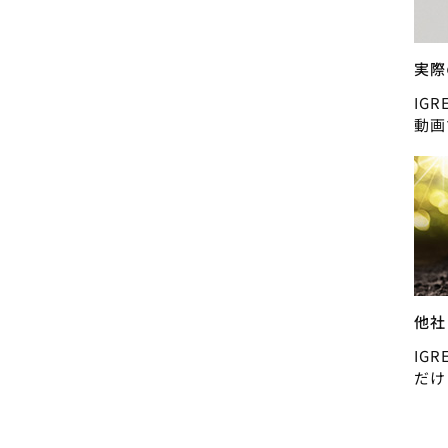
実際
IG
動画
他社
IG
だけ