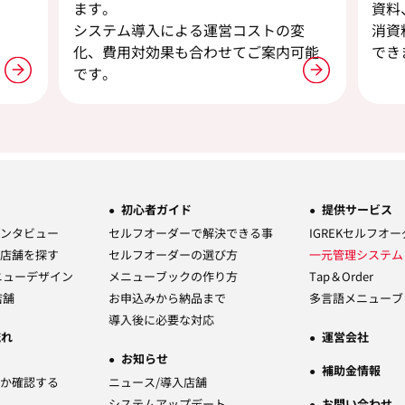
ます。
資料
。
システム導入による運営コストの変
消資
化、費用対効果も合わせてご案内可能
でき
です。
初心者ガイド
提供サービス
ンタビュー
セルフオーダーで解決できる事
IGREKセルフオ
店舗を探す
セルフオーダーの選び方
一元管理システ
ニューデザイン
メニューブックの作り方
Tap＆Order
店舗
お申込みから納品まで
多言語メニューブ
導入後に必要な対応
流れ
運営会社
お知らせ
補助金情報
か確認する
ニュース/導入店舗
システムアップデート
お問い合わせ